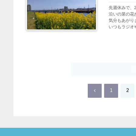
先週休みで、
沿いの菜の花
気分もあがり
いつもラジオや
前
1
2
へ