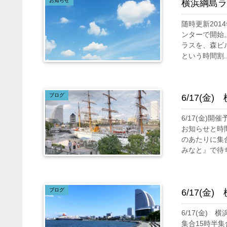
お知らせ
横浜綱島ラ
随時更新20
ンターで開始。
ラスを、森ビ
という時間割..
ブログ
6/17(金
6/17(金)
お知らせと時
のあたりに集
みなと』で待ち.
ブログ
6/17(
6/17(金)
集合15時半