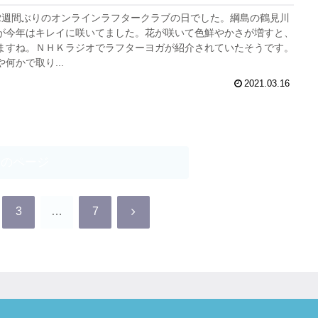
2週間ぶりのオンラインラフタークラブの日でした。綱島の鶴見川
が今年はキレイに咲いてました。花が咲いて色鮮やかさが増すと、
ますね。ＮＨＫラジオでラフターヨガが紹介されていたそうです。
何かで取り...
2021.03.16
次のページ
次
3
…
7
へ