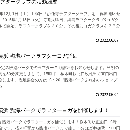
フタークラブの活動履歴
14年12月1日（土）土曜日「妙蓮寺ラフタークラブ」を、篠原地区セ
2015年1月13日（火）毎週火曜日、綱島ラフタークラブ&ヨガク
ルで開始。ラフタークラブを３０分。その後にヨガクラスを７５分
.
2022.06.07
) 横浜 臨港パークラフターヨガ詳細
開催予定の臨港パークでのラフターヨガ詳細をお知らせします。当初の
間を30分変更しまして、15時半 桜木町駅北口改札出て東口出口
合します。現地集合の方は16：20『臨港パークふれあいショップ
..
2022.06.04
金) 横浜 臨海パークでラフターヨガを開催します！
 横浜 臨港パークでラフターヨガを開催します！桜木町駅正面口16時
集合です。桜木町駅から臨港パークまで徒歩15分ほど参加費：500円