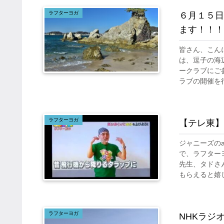
ラフターヨガ
６月１５日
ます！！！
皆さん、こん
は、逗子の海
ークラブにご
ラブの開催を行
ラフターヨガ
【テレ東】
ジャニーズのa
で、ラフター
先生、タドさ
もらえると嬉し.
ラフターヨガ
NHKラジ