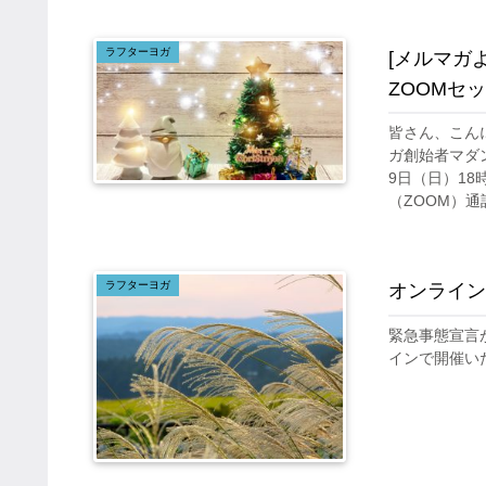
ラフターヨガ
[メルマガ
ZOOMセ
皆さん、こん
ガ創始者マダン
9日（日）18
（ZOOM）通訳
ラフターヨガ
オンライン
緊急事態宣言
インで開催い