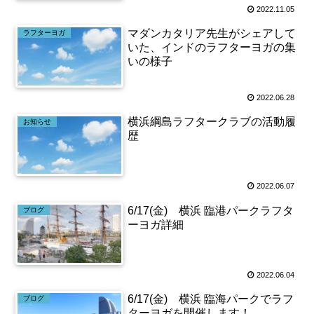
2022.11.05
マダンカタリア先生がシェアして
ラフターヨガ
いた、インドのラフターヨガの集
いの様子
2022.06.28
横浜綱島ラフタークラブの活動履
お知らせ
歴
2022.06.07
6/17(金) 横浜 臨港パークラフタ
ブログ
ーヨガ詳細
2022.06.04
6/17(金) 横浜 臨海パークでラフ
ブログ
ターヨガを開催します！