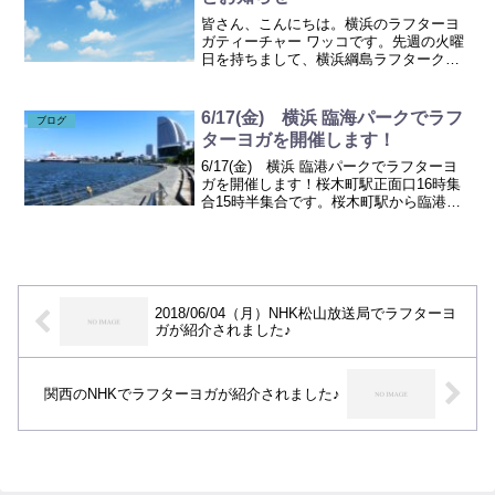
皆さん、こんにちは。横浜のラフターヨ
ガティーチャー ワッコです。先週の火曜
日を持ちまして、横浜綱島ラフタークラ
ブはいったん活動休止となりました。ス
タジオとオンラインと、お集まりいただ
いたみなさん、ありがとうございまし
6/17(金) 横浜 臨海パークでラフ
ブログ
た。最終回は、先日開催し...
ターヨガを開催します！
6/17(金) 横浜 臨港パークでラフターヨ
ガを開催します！桜木町駅正面口16時集
合15時半集合です。桜木町駅から臨港パ
ークまで徒歩15分ほど参加費：500円ラフ
ターヨガの後に公園で打ち上げをする
か、または、どこかお店に行くかもしれ
ません。...
2018/06/04（月）NHK松山放送局でラフターヨ
ガが紹介されました♪
関西のNHKでラフターヨガが紹介されました♪