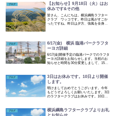
どを報告（山陽新聞...
【お知らせ】9月18日（火）はお
ブログ
休みです&その他
皆さん、こんにちは。横浜綱島ラフター
クラブ ワッコです。昨日は風がすごか
ったですね。昨日は夕方、強風を全身に
浴びながら、公園でのんびりしていまし
た。とても気持ちが良かったですよ。さ
て、9月のお知らせです。【9月のお休
み】9月18日（火）はお...
6/17(金) 横浜 臨港パークラフタ
ブログ
ーヨガ詳細
6/17(金)開催予定の臨港パークでのラフタ
ーヨガ詳細をお知らせします。当初のお
知らせと時間を30分変更しまして、15時
半 桜木町駅北口改札出て東口出口のあ
たりに集合します。現地集合の方は16：
20『臨港パークふれあいショップみな
3日はお休みです。10日より開催
ブログ
と』で待ち...
します。
明けましておめでとうございます。今年
もどうぞよろしくお願いいたします。3日
のラフタークラブはお休みです。10日よ
りどうぞよろしくお願いいたします。
横浜綱島ラフタークラブよりお礼
ブログ
とお知らせ