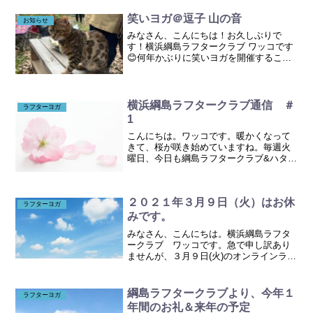
笑いヨガ＠逗子 山の音
お知らせ
みなさん、こんにちは！お久しぶりで
す！横浜綱島ラフタークラブ ワッコです
😊何年かぶりに笑いヨガを開催すること
になりましたのでお知らせです！6月20日
（土） 時間未定ですが、午前中で30分
ほど場所；逗子駅から徒歩9分 山の音
（やまのね）投げ銭...
横浜綱島ラフタークラブ通信 ＃
ラフターヨガ
1
こんにちは。ワッコです。暖かくなって
きて、桜が咲き始めていますね。毎週火
曜日、今日も綱島ラフタークラブ&ハタヨ
ガクラスを開催いたしました。ご参加い
ただきました皆さま、ありがとうござい
ました^^ハタヨガクラスは本日をもちま
２０２１年３月９日（火）はお休
して、終了とさせてい...
ラフターヨガ
みです。
みなさん、こんにちは。横浜綱島ラフタ
ークラブ ワッコです。急で申し訳あり
ませんが、３月９日(火)のオンラインラフ
タークラブはお休みさせていただきま
す。楽しみにして下さっている皆さんに
は申し訳ございません。どうぞよろしく
綱島ラフタークラブより、今年１
ラフターヨガ
お願いいたします
年間のお礼＆来年の予定