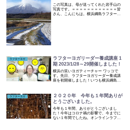
この写真は、母が送ってくれた岩手山の
写真です。＝＝＝＝＝＝＝＝＝＝＝＝皆
さん、こんにちは。横浜綱島ラフターク
ラブ ワッコです。早いもので、今年も
もうすぐ終わりですね。今年も１年間、
ありがとうございました。来年１月は、
1/8（火）より開始いた...
ラフターヨガリーダー養成講座 1
ラフターヨガ
期 2023/1/28～29開催しました！
横浜の笑いヨガティーチャー ワッコで
す。先日、ラフターヨガリーダー養成講
座を初開催しました！いつも横浜綱島ラ
フタークラブにご参加いただいておりま
す4名の方に受講していただきました。あ
りがとうございます！講座の1日目に、参
２０２０年 今年も１年間ありが
ラフターヨガ
加者の方がお誕生日で...
とうございました。
今年も１年間、ありがとうございまし
た！今年はコロナ禍の影響で、今までに
ない１年間でしたね。オンラインラフタ
ークラブも、当初は不安でいっぱいでし
たが、お陰様で楽しく開催することがで