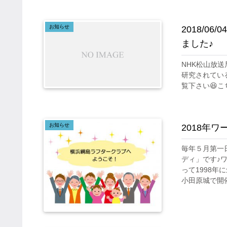
お知らせ
2018/0
ました♪
NHK松山放
研究されてい
覧下さい😆こちらより
お知らせ
2018年
毎年５月第一
ディ」です♪
って1998
小田原城で開催